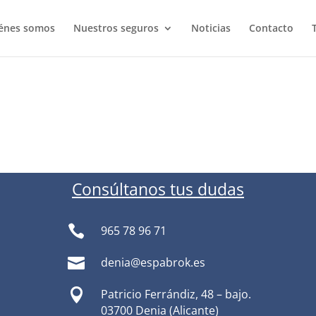
énes somos
Nuestros seguros
Noticias
Contacto
Consúltanos tus dudas

965 78 96 71

denia@espabrok.es

Patricio Ferrándiz, 48 – bajo.
03700 Denia (Alicante)