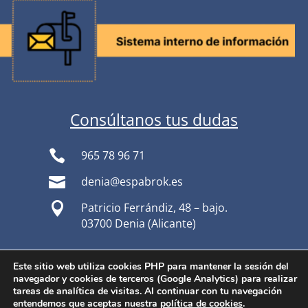
Consúltanos tus dudas

965 78 96 71

denia@espabrok.es

Patricio Ferrándiz, 48 – bajo.
03700 Denia (Alicante)
Textos legales
Este sitio web utiliza cookies PHP para mantener la sesión del
navegador y cookies de terceros (Google Analytics) para realizar
tareas de analítica de visitas. Al continuar con tu navegación
Aviso legal
entendemos que aceptas nuestra
política de cookies
.