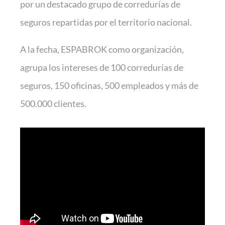
por un destacado grupo de corredurías de
seguros repartidas por el territorio nacional.
A la fecha, ESPABROK como organización,
agrupa los intereses de 100 corredurías de
seguros, 150 oficinas, 500 empleados y más de
500.000 clientes.